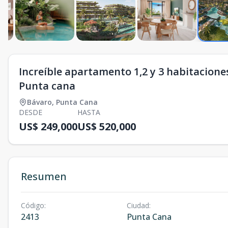
Increíble apartamento 1,2 y 3 habitacione
Punta cana
Bávaro
,
Punta Cana
DESDE
HASTA
US$ 249,000
US$ 520,000
Resumen
Código
:
Ciudad
:
2413
Punta Cana