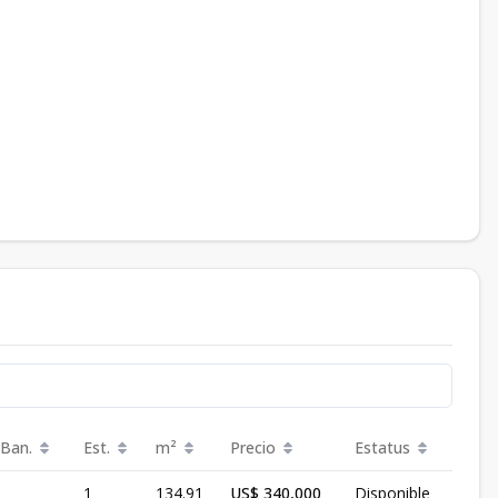
 Ban.
Est.
m²
Precio
Estatus
1
134.91
US$ 340,000
Disponible