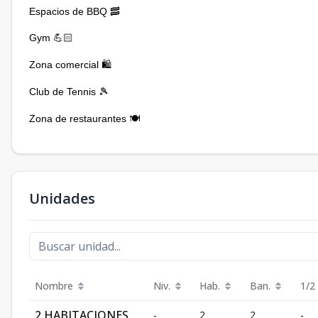
Espacios de BBQ 🥓
Gym
💪🏻
Zona comercial
🛍
Club de Tennis
🎾
Zona de restaurantes
🍽
Unidades
Nombre
Niv.
Hab.
Ban.
1/2
2 HABITACIONES
-
2
2
-