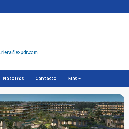
ver Island" en Bávaro- Punta cana - eXp Realty República Do
a.riera@expdr.com
Nosotros
Contacto
Más