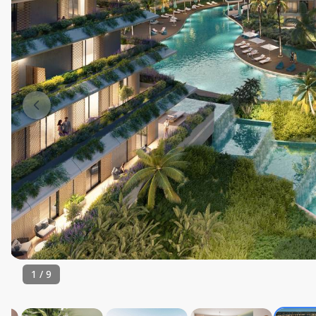
1
/
9