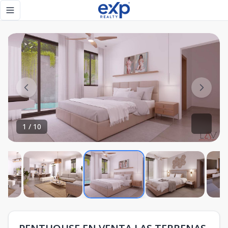
PENTHOUSE EN VENTA LAS TERRENAS - eXp Realty Repúbli
Toggle navigation menu
1
/
10