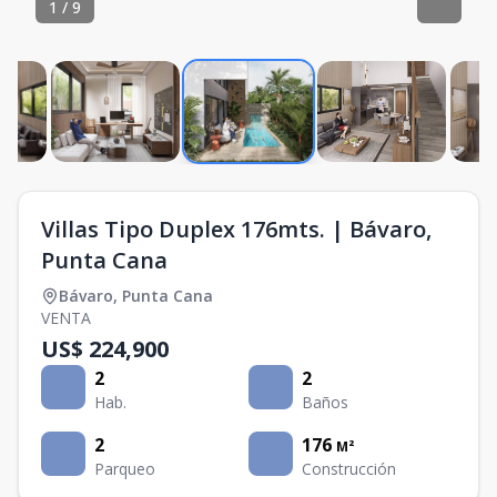
1
/
9
Villas Tipo Duplex 176mts. | Bávaro,
Punta Cana
Bávaro
,
Punta Cana
VENTA
US$ 224,900
2
2
Hab.
Baños
2
176
M²
Parqueo
Construcción