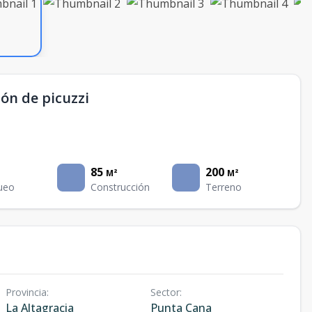
ión de picuzzi
85
200
M²
M²
ueo
Construcción
Terreno
Provincia
:
Sector
:
La Altagracia
Punta Cana