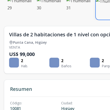
Villas de 2 habitaciones de 1 nivel con opc
Punta Cana
,
Higüey
VENTA
US$ 99,000
2
2
2
Hab.
Baños
Parq
Resumen
Código
:
Ciudad
:
10081
Higüey