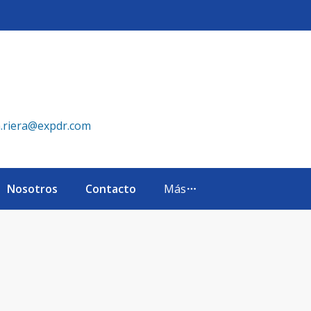
eXp Realty República Dominicana
a.riera@expdr.com
Nosotros
Contacto
Más