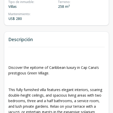
Tipo de inmueble
:
Terreno
:
Villas
258 m²
Mantenimiento
:
US$ 280
Descripción
Discover the epitome of Caribbean luxury in Cap Cana’s
prestigious Green Village.
This fully furnished villa features elegant interiors, soaring
double-height ceilings, and spacious living areas with two
bedrooms, three and a half bathrooms, a service room,
and lush private gardens. Relax on your terrace with a
jacuzzi, or entertain guests in the expansive solarium