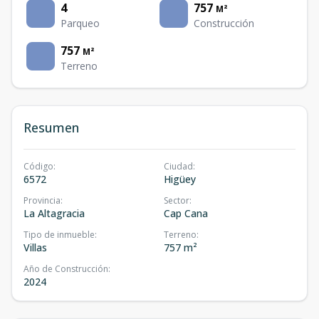
4
757
M²
Parqueo
Construcción
757
M²
Terreno
Resumen
Código
:
Ciudad
:
6572
Higüey
Provincia
:
Sector
:
La Altagracia
Cap Cana
Tipo de inmueble
:
Terreno
:
Villas
757 m²
Año de Construcción
:
2024