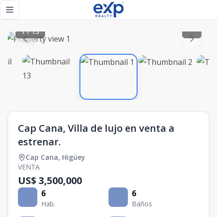
Cap Cana, Villa de lujo en venta a estrenar. - eXp Realty Re
Toggle navigation menu
1
/
13
Cap Cana, Villa de lujo en venta a
estrenar.
Cap Cana
,
Higüey
VENTA
US$ 3,500,000
6
6
Hab.
Baños