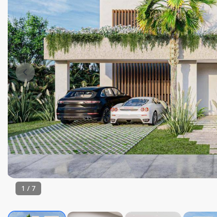
1
/
7