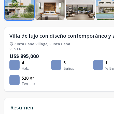
Villa de lujo con diseño contemporáneo y 
Punta Cana Village
,
Punta Cana
VENTA
US$ 895,000
4
5
1
Hab.
Baños
½ Ba
520
M²
Terreno
Resumen