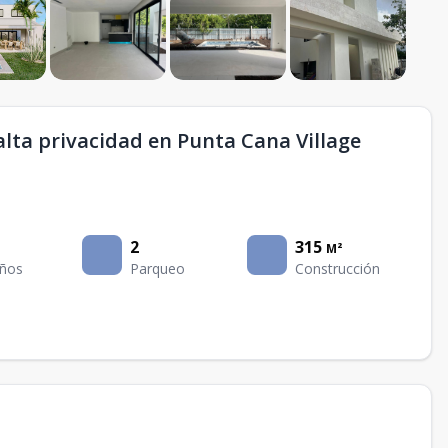
alta privacidad en Punta Cana Village
2
315
M²
ños
Parqueo
Construcción