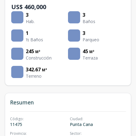
US$ 460,000
3
3
Hab.
Baños
1
3
½ Baños
Parqueo
245
45
M²
M²
Construcción
Terraza
342.67
M²
Terreno
Resumen
Código
:
Ciudad
:
11475
Punta Cana
Provincia
:
Sector
: