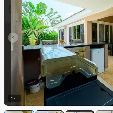
1
/
5