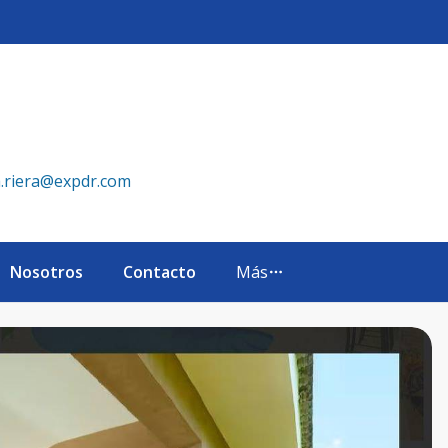
a.riera@expdr.com
Nosotros
Contacto
Más