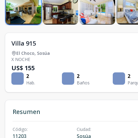
Villa 915
El Choco
,
Sosúa
X NOCHE
US$ 155
2
2
2
Hab.
Baños
Parq
Resumen
Código
:
Ciudad
:
11203
Sosúa