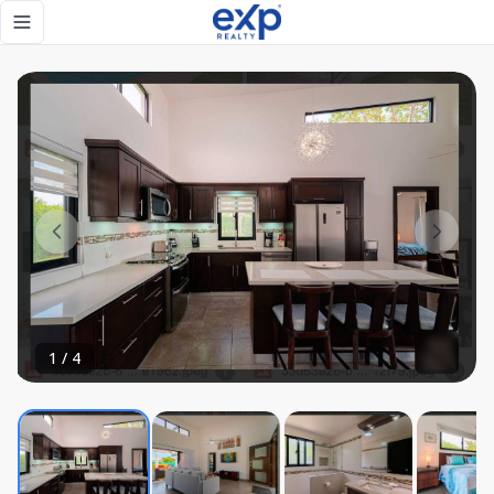
Villa 842 - eXp Realty República Dominicana
Toggle navigation menu
1
/
4