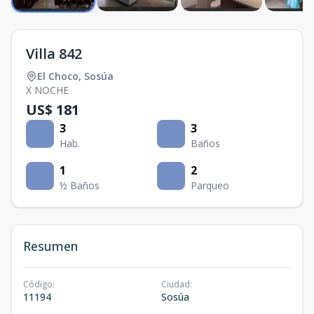
Villa 842
El Choco
,
Sosúa
X NOCHE
US$ 181
3
3
Hab.
Baños
1
2
½ Baños
Parqueo
Resumen
Código
:
Ciudad
:
11194
Sosúa