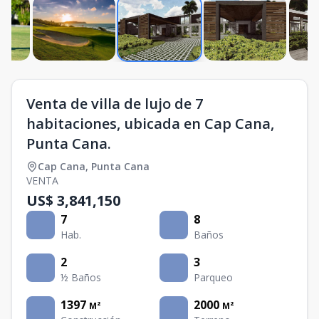
Venta de villa de lujo de 7
habitaciones, ubicada en Cap Cana,
Punta Cana.
Cap Cana
,
Punta Cana
VENTA
US$ 3,841,150
7
8
Hab.
Baños
2
3
½ Baños
Parqueo
1397
2000
M²
M²