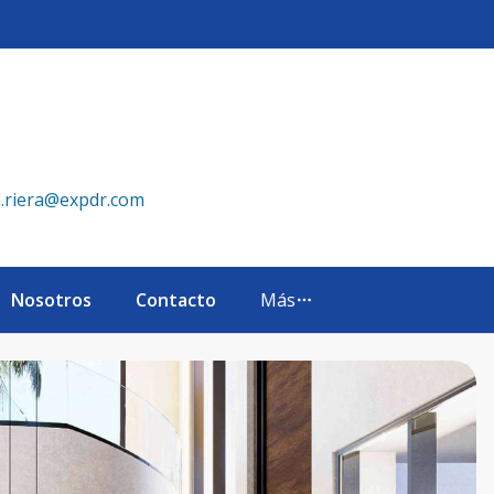
ta Cana, República Dominicana. - eXp Realty República Domi
a.riera@expdr.com
Nosotros
Contacto
Más