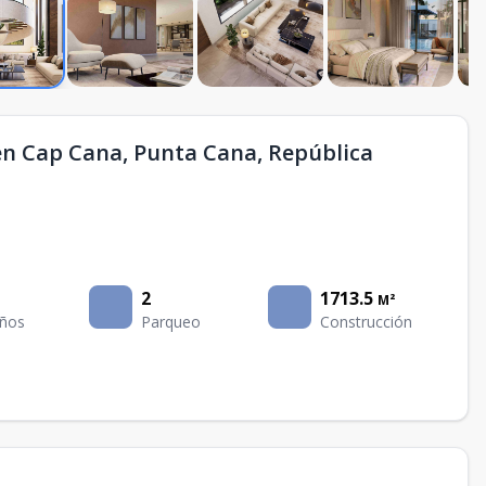
 en Cap Cana, Punta Cana, República
2
1713.5
M²
ños
Parqueo
Construcción