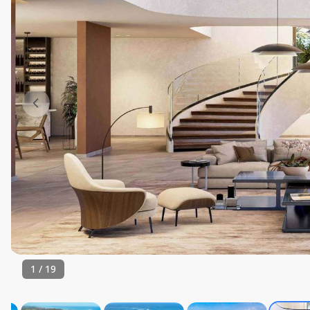
1
/
19