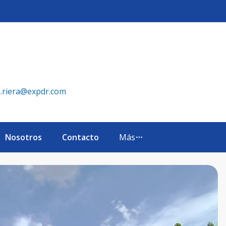
rt Dumit - eXp Realty República Dominicana
a.riera@expdr.com
Nosotros
Contacto
Más