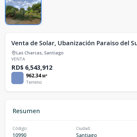
Venta de Solar, Ubanización Paraiso del 
Las Charcas
,
Santiago
VENTA
RD$ 6,543,912
962.34
M²
Terreno
Resumen
Código
:
Ciudad
:
10990
Santiago