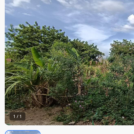
1
/
1