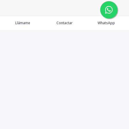
Llámame
Contactar
WhatsApp
Propiedades
Agentes
eXp Realty DR
Nosotros
Contacto
Nuevo Enlace
Instagram
©
2026
DREXP SRL
,
Todos los derechos reservados