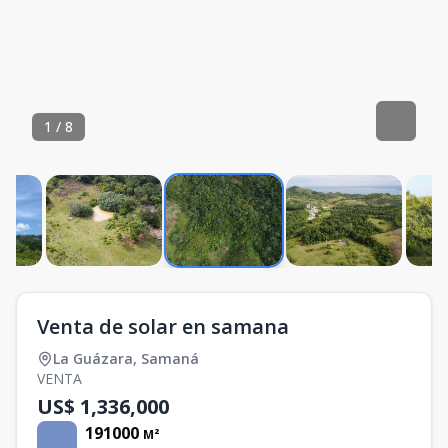
1
/
8
Venta de solar en samana
La Guázara
,
Samaná
VENTA
US$ 1,336,000
191000
M²