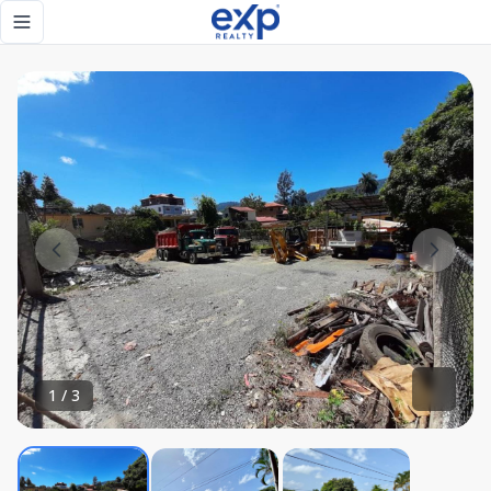
Venta de Solar Comercial en Jarabacoa - eXp Realty Repúbl
Toggle navigation menu
1
/
3