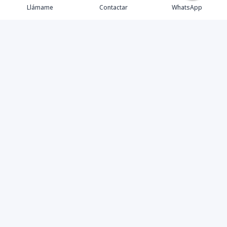
Llámame
Contactar
WhatsApp
Propiedades
Agentes
eXp Realty DR
Nosotros
Contacto
Nuevo Enlace
Instagram
©
2026
DREXP SRL
,
Todos los derechos reservados
Powered by
AlterEstate