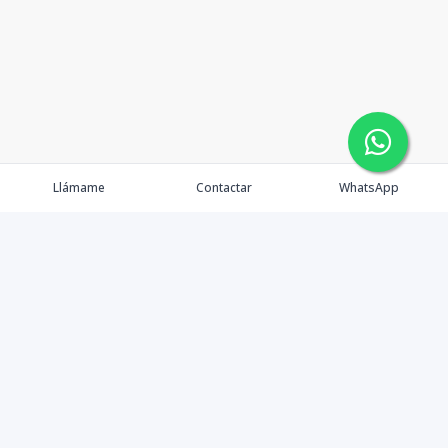
Llámame
Contactar
WhatsApp
Propiedades
Agentes
eXp Realty DR
Nosotros
Contacto
Nuevo Enlace