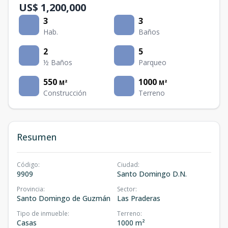
US$ 1,200,000
3
3
Hab.
Baños
2
5
½ Baños
Parqueo
550
1000
M²
M²
Construcción
Terreno
Resumen
Código
:
Ciudad
:
9909
Santo Domingo D.N.
Provincia
:
Sector
:
Santo Domingo de Guzmán
Las Praderas
Tipo de inmueble
:
Terreno
:
Casas
1000 m²