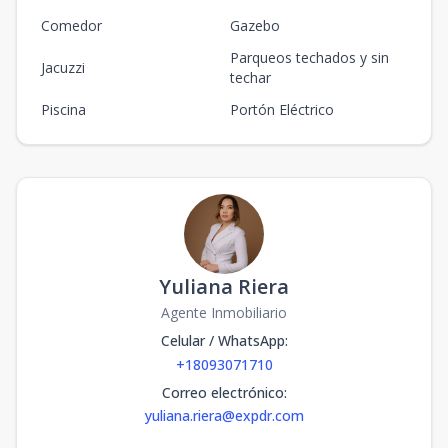
Comedor
Gazebo
Parqueos techados y sin
Jacuzzi
techar
Piscina
Portón Eléctrico
Yuliana Riera
Agente Inmobiliario
Celular / WhatsApp
:
+18093071710
Correo electrónico
:
yuliana.riera@expdr.com