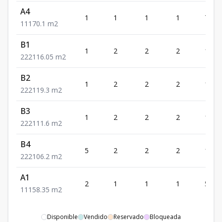
A4
1
1
1
1
70.1
1
1
1
70.1
m2
B1
1
2
2
2
116.
2
2
2
116.05
m2
B2
1
2
2
2
119.3
2
2
2
119.3
m2
B3
1
2
2
2
111.6
2
2
2
111.6
m2
B4
5
2
2
2
106.2
2
2
2
106.2
m2
A1
2
1
1
1
58.35
1
1
1
58.35
m2
Disponible
Vendido
Reservado
Bloqueada