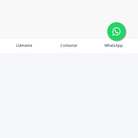
Llámame
Contactar
WhatsApp
Propiedades
Agentes
eXp Realty DR
Nosotros
Contacto
Nuevo Enlace