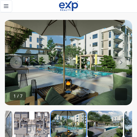
Venta de apartamentos con piscina y ascensor en Jarabacoa
Toggle navigation menu
1
/
7