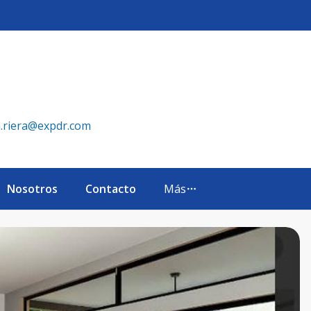
a.riera@expdr.com
Nosotros
Contacto
Más