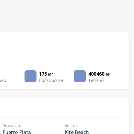
175
400460
M²
M²
ueo
Construcción
Terreno
Provincia
:
Sector
:
Puerto Plata
Kite Beach