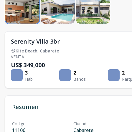
Serenity Villa 3br
Kite Beach
,
Cabarete
VENTA
US$ 349,000
3
2
2
Hab.
Baños
Parq
Resumen
Código
:
Ciudad
:
11106
Cabarete