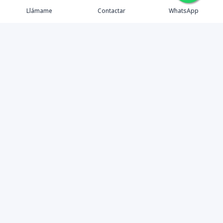
Llámame
Contactar
WhatsApp
Propiedades
Agentes
eXp Realty DR
Nosotros
Contacto
Nuevo Enlace
Instagram
©
2026
DREXP SRL
,
Todos los derechos reservados
Powered by
AlterEstate