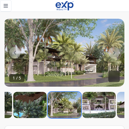
Ultra-Luxury Corner Estate in Pre-Construction | Barranca
Toggle navigation menu
1
/
5