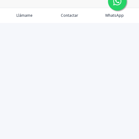
Llámame
Contactar
WhatsApp
Propiedades
Agentes
eXp Realty DR
Nosotros
Contacto
Nuevo Enlace
Instagram
©
2026
DREXP SRL
,
Todos los derechos reservados
Powered by
AlterEstate