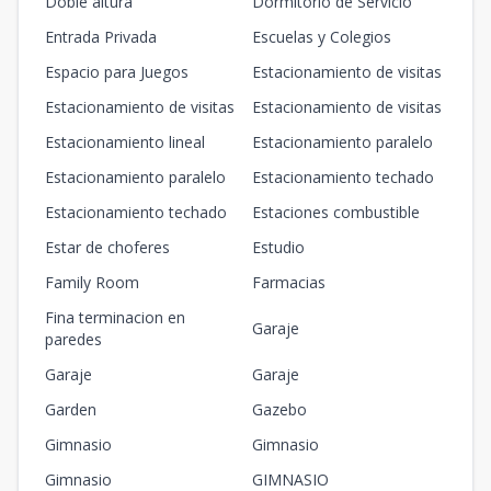
Doble altura
Dormitorio de Servicio
Entrada Privada
Escuelas y Colegios
Espacio para Juegos
Estacionamiento de visitas
Estacionamiento de visitas
Estacionamiento de visitas
Estacionamiento lineal
Estacionamiento paralelo
Estacionamiento paralelo
Estacionamiento techado
Estacionamiento techado
Estaciones combustible
Estar de choferes
Estudio
Family Room
Farmacias
Fina terminacion en
Garaje
paredes
Garaje
Garaje
Garden
Gazebo
Gimnasio
Gimnasio
Gimnasio
GIMNASIO