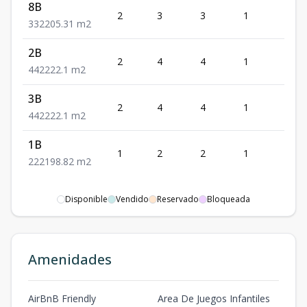
8B
2
3
3
1
2
3
3
2
205.31
m2
2B
2
4
4
1
2
4
4
2
222.1
m2
3B
2
4
4
1
2
4
4
2
222.1
m2
1B
1
2
2
1
2
2
2
2
198.82
m2
Disponible
Vendido
Reservado
Bloqueada
Amenidades
AirBnB Friendly
Area De Juegos Infantiles