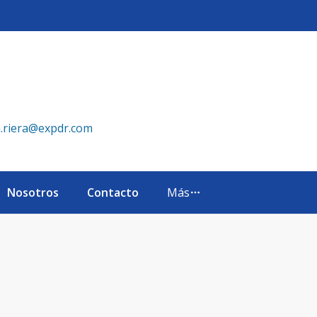
pública Dominicana
a.riera@expdr.com
Nosotros
Contacto
Más