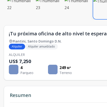
¡Tu próxima oficina de alto nivel te espera
Piantini
,
Santo Domingo D.N.
Alquiler
Alquiler amueblado
ALQUILER
US$ 7,250
4
249
M²
Parqueo
Terreno
Resumen