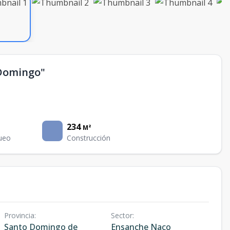
 Domingo"
234
M²
ueo
Construcción
Provincia
:
Sector
:
Santo Domingo de
Ensanche Naco