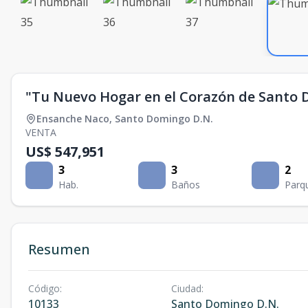
"Tu Nuevo Hogar en el Corazón de Santo
Ensanche Naco
,
Santo Domingo D.N.
VENTA
US$ 547,951
3
3
2
Hab.
Baños
Parq
Resumen
Código
:
Ciudad
:
10133
Santo Domingo D.N.