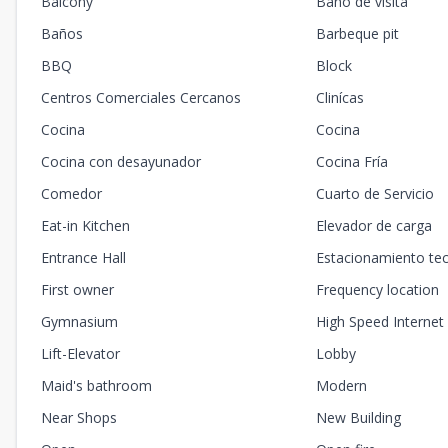
Balcony
Baño de visita
Baños
Barbeque pit
BBQ
Block
Centros Comerciales Cercanos
Clinícas
Cocina
Cocina
Cocina con desayunador
Cocina Fría
Comedor
Cuarto de Servicio
Eat-in Kitchen
Elevador de carga
Entrance Hall
Estacionamiento te
First owner
Frequency location
Gymnasium
High Speed Internet
Lift-Elevator
Lobby
Maid's bathroom
Modern
Near Shops
New Building