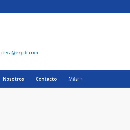
ealty República Dominicana
a.riera@expdr.com
Nosotros
Contacto
Más