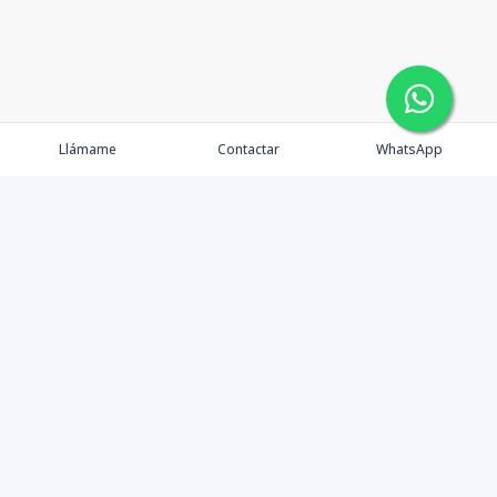
Llámame
Contactar
WhatsApp
Propiedades
Agentes
eXp Realty DR
Nosotros
Contacto
Nuevo Enlace