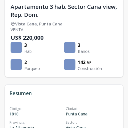
Apartamento 3 hab. Sector Cana view,
Rep. Dom.
Vista Cana
,
Punta Cana
VENTA
US$ 220,000
3
3
Hab.
Baños
2
142
M²
Parqueo
Construcción
Resumen
Código
:
Ciudad
:
1818
Punta Cana
Provincia
:
Sector
:
La Altagracia
Vista Cana