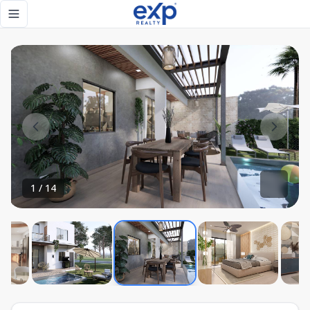
Apartamento 3 hab. Sector Cana view, Rep. Dom. - eXp Real
Toggle navigation menu
1
/
14