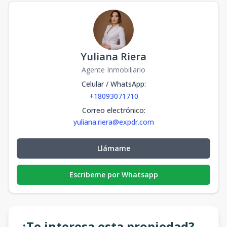
Yuliana Riera
Agente Inmobiliario
Celular / WhatsApp
:
+18093071710
Correo electrónico
:
yuliana.riera@expdr.com
Llámame
Escribeme por Whatsapp
¿Te interesa esta propiedad?