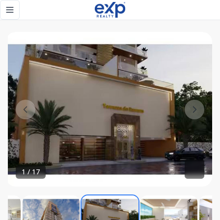
Torre Terrazas de Ramses. En construcción - eXp Realty Re
Toggle navigation menu
1
/
17