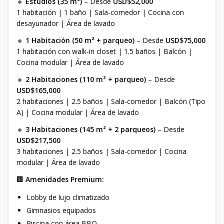
🔹
Estudios (35 m²)
– Desde
USD$52,000
1 habitación | 1 baño | Sala-comedor | Cocina con
desayunador | Área de lavado
🔹
1 Habitación (50 m² + parqueo)
– Desde
USD$75,000
1 habitación con walk-in closet | 1.5 baños | Balcón |
Cocina modular | Área de lavado
🔹
2 Habitaciones (110 m² + parqueo)
– Desde
USD$165,000
2 habitaciones | 2.5 baños | Sala-comedor | Balcón (Tipo
A) | Cocina modular | Área de lavado
🔹
3 Habitaciones (145 m² + 2 parqueos)
– Desde
USD$217,500
3 habitaciones | 2.5 baños | Sala-comedor | Cocina
modular | Área de lavado
🏢
Amenidades Premium:
Lobby de lujo climatizado
Gimnasios equipados
Piscina con área BBQ