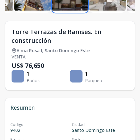
Torre Terrazas de Ramses. En
construcción
Alma Rosa I
,
Santo Domingo Este
VENTA
US$ 76,650
1
1
Baños
Parqueo
Resumen
Código
:
Ciudad
:
9402
Santo Domingo Este
Provincia
:
Sector
: