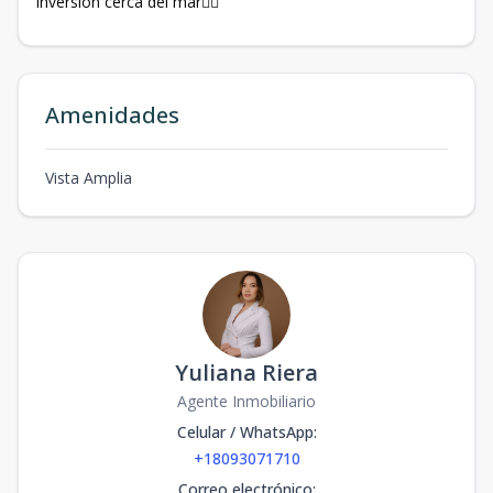
inversión cerca del mar🏊‍♂️
Amenidades
Vista Amplia
Yuliana Riera
Agente Inmobiliario
Celular / WhatsApp
:
+18093071710
Correo electrónico
: