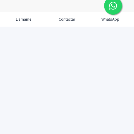
Llámame
Contactar
WhatsApp
Propiedades
Agentes
eXp Realty DR
Nosotros
Contacto
Nuevo Enlace
Instagram
©
2026
DREXP SRL
,
Todos los derechos reservados