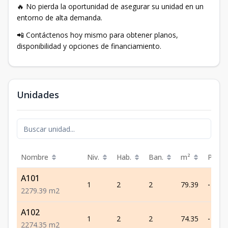
🔥 No pierda la oportunidad de asegurar su unidad en un
entorno de alta demanda.
📲 Contáctenos hoy mismo para obtener planos,
disponibilidad y opciones de financiamiento.
Unidades
Nombre
Niv.
Hab.
Ban.
m²
Preci
A101
1
2
2
79.39
-
2
2
79.39
m2
A102
1
2
2
74.35
-
2
2
74.35
m2