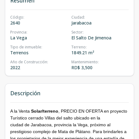
Resumen
Código
:
Ciudad
:
2640
Jarabacoa
Provincia
:
Sector
:
La Vega
El Salto De Jimenoa
Tipo de inmueble
:
Terreno
:
Terrenos
1849.21 m²
Año de Construcción
:
Mantenimiento
:
2022
RD$ 3,500
Descripción
A la Venta
Solar/terreno
, PRECIO EN OFERTA en proyecto
Turístico cerrado Villas del salto ubicado en la
ciudad de Jarabacoa, provincia la Vega, próximo al
prestigioso complejo de Mata de Plátano. Para brindarles a
los propietarios de la mejor experiencia de una estadía de