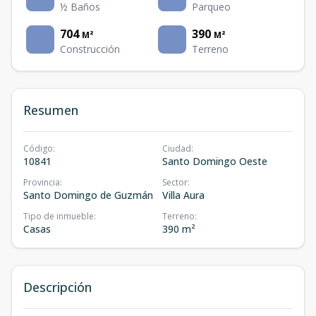
½ Baños
Parqueo
704
390
M²
M²
Construcción
Terreno
Resumen
Código
:
Ciudad
:
10841
Santo Domingo Oeste
Provincia
:
Sector
:
Santo Domingo de Guzmán
Villa Aura
Tipo de inmueble
:
Terreno
:
Casas
390 m²
Descripción