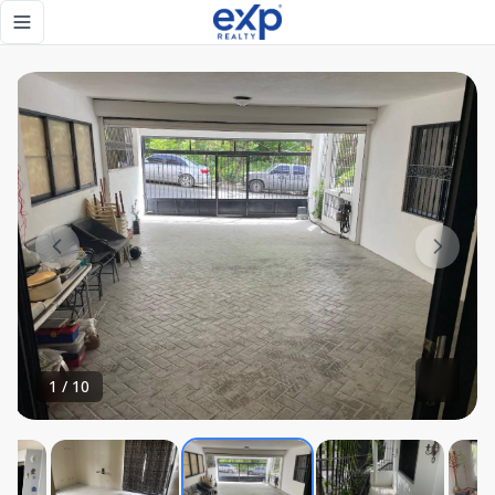
Se vende una propiedad 400 mts excepcional en el dinámico s
Toggle navigation menu
1
/
10