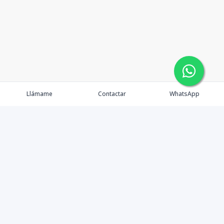
Llámame
Contactar
WhatsApp
Propiedades
Agentes
eXp Realty DR
Nosotros
Contacto
Nuevo Enlace