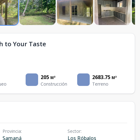
sh to Your Taste
205
2683.75
M²
M²
ueo
Construcción
Terreno
Provincia
:
Sector
:
Samaná
Los Róbalos