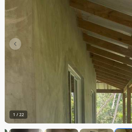
1
/
22