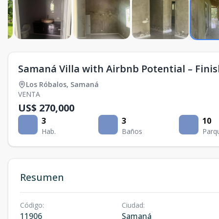
Samaná Villa with Airbnb Potential – Fini
Los Róbalos
,
Samaná
VENTA
US$ 270,000
3
3
10
Hab.
Baños
Parq
Resumen
Código
:
Ciudad
:
11906
Samaná