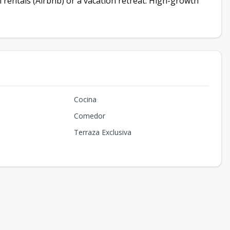
rm rentals (Airbnb) or a vacation retreat. High-growth
Cocina
Comedor
Terraza Exclusiva