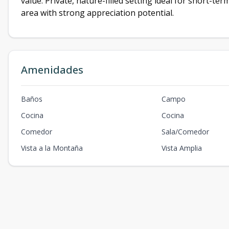
value. Private, nature-filled setting ideal for short-te
area with strong appreciation potential.
Amenidades
Baños
Campo
Cocina
Cocina
Comedor
Sala/Comedor
Vista a la Montaña
Vista Amplia