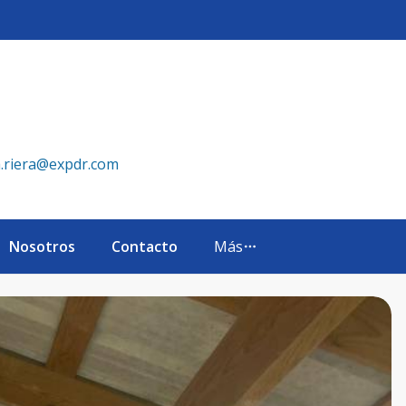
 eXp Realty República Dominicana
a.riera@expdr.com
Nosotros
Contacto
Más