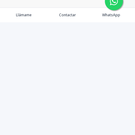
Llámame
Contactar
WhatsApp
Propiedades
Agentes
eXp Realty DR
Nosotros
Contacto
Nuevo Enlace
Instagram
©
2026
DREXP SRL
,
Todos los derechos reservados
Powered by
AlterEstate