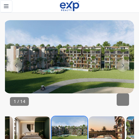
Riviera Bay en Cana Bay | Inversión Exclusiva entre Golf, P
Toggle navigation menu
1
/
14