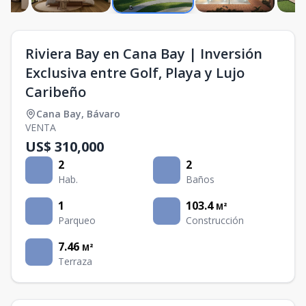
Riviera Bay en Cana Bay | Inversión
Exclusiva entre Golf, Playa y Lujo
Caribeño
Cana Bay
,
Bávaro
VENTA
US$ 310,000
2
2
Hab.
Baños
1
103.4
M²
Parqueo
Construcción
7.46
M²
Terraza