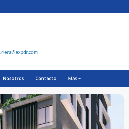
 República Dominicana
a.riera@expdr.com
Nosotros
Contacto
Más