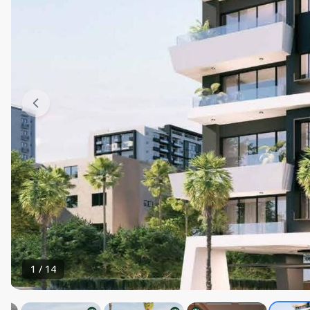
1
/
14