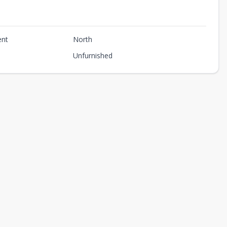
ent
North
Unfurnished