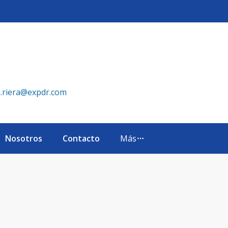
República Dominicana
a.riera@expdr.com
Nosotros
Contacto
Más