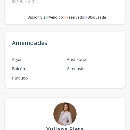
2
2
1
70.2
m2
Disponible
Vendido
Reservado
Bloqueada
Amenidades
Agua
Área social
Balcón
Gimnasio
Parqueo
Yuliana Riera