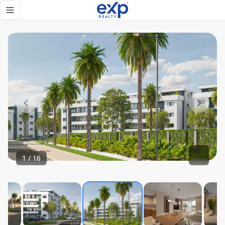
Proyecto de apartamentos en Santiago - eXp Realty Repúbl
Toggle navigation menu
1
/
16