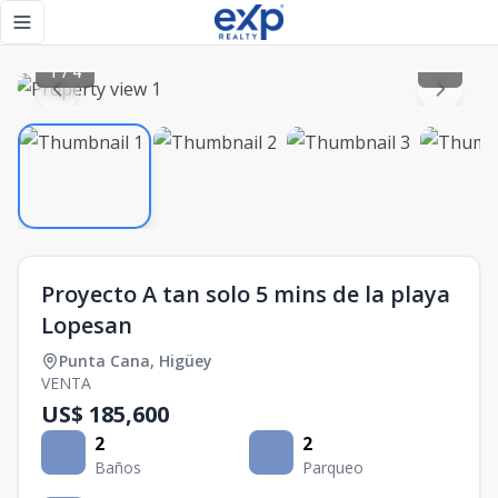
Proyecto A tan solo 5 mins de la playa Lopesan - eXp Realt
Toggle navigation menu
1
/
4
Proyecto A tan solo 5 mins de la playa
Lopesan
Punta Cana
,
Higüey
VENTA
US$ 185,600
2
2
Baños
Parqueo