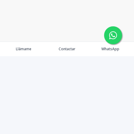
Llámame
Contactar
WhatsApp
Propiedades
Agentes
eXp Realty DR
Nosotros
Contacto
Nuevo Enlace