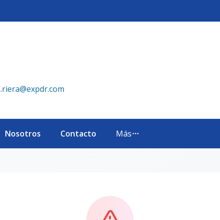
a.riera@expdr.com
Nosotros
Contacto
Más