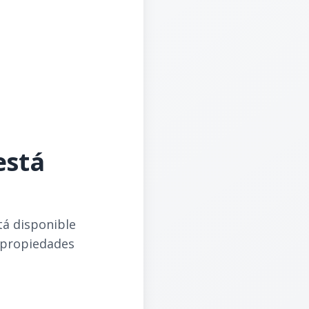
está
tá disponible
 propiedades