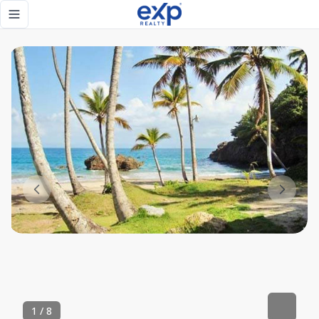
Oportunidad unica en Samana - Frente al Mar. - eXp Realty
Toggle navigation menu
1
/
8