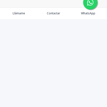
Llámame
Contactar
WhatsApp
Propiedades
Agentes
eXp Realty DR
Nosotros
Contacto
Nuevo Enlace
Instagram
©
2026
DREXP SRL
,
Todos los derechos reservados
Powered by
AlterEstate