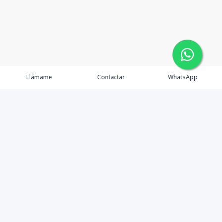
Llámame
Contactar
WhatsApp
Propiedades
Agentes
eXp Realty DR
Nosotros
Contacto
Nuevo Enlace