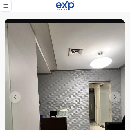
¡Oficina Ejecutiva en el Corazón de la Ciudad! 🏢✨ - eXp Rea
Toggle navigation menu