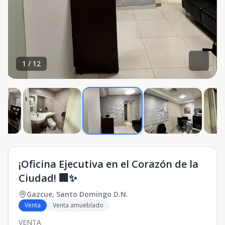
1
/
12
¡Oficina Ejecutiva en el Corazón de la
Ciudad! 🏢✨
Gazcue
,
Santo Domingo D.N.
Venta
Venta amueblado
VENTA