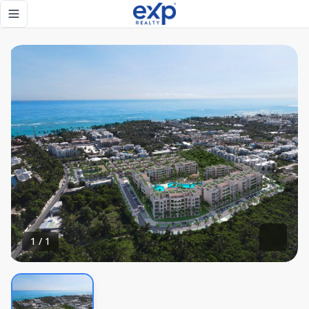
New Condos by the Beach - eXp Realty República Dominica
Toggle navigation menu
1
/
1