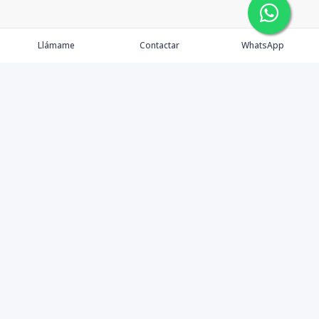
Llámame
Contactar
WhatsApp
Propiedades
Agentes
eXp Realty DR
Nosotros
Contacto
Nuevo Enlace
Instagram
©
2026
DREXP SRL
,
Todos los derechos reservados