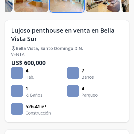
Lujoso penthouse en venta en Bella
Vista Sur
Bella Vista
,
Santo Domingo D.N.
VENTA
US$ 600,000
4
7
Hab.
Baños
1
4
½ Baños
Parqueo
526.41
M²
Construcción