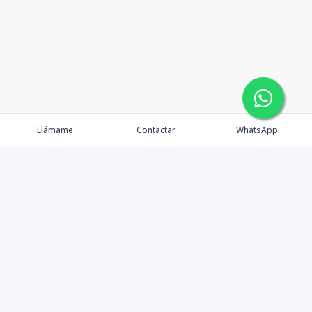
Llámame
Contactar
WhatsApp
Propiedades
Agentes
eXp Realty DR
Nosotros
Contacto
Nuevo Enlace