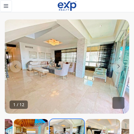
Lujoso penthouse en venta en Bella Vista Sur - eXp Realty 
Toggle navigation menu
1
/
12