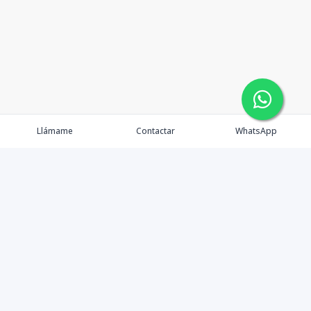
Llámame
Contactar
WhatsApp
Propiedades
Agentes
eXp Realty DR
Nosotros
Contacto
Nuevo Enlace