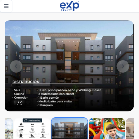
Lo que hoy es planos, mañana es plusvalía 💰 - eXp Realty 
Toggle navigation menu
1
/
9