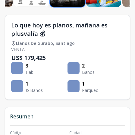
Lo que hoy es planos, mañana es
plusvalía 💰
Llanos De Gurabo
,
Santiago
VENTA
US$ 179,425
3
2
Hab.
Baños
1
1
½ Baños
Parqueo
Resumen
Código
:
Ciudad
: