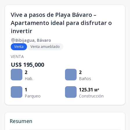
Vive a pasos de Playa Bávaro –
Apartamento ideal para disfrutar o
invertir
Bibijagua
,
Bávaro
Venta
Venta amueblado
VENTA
US$ 195,000
2
2
Hab.
Baños
1
125.31
M²
Parqueo
Construcción
Resumen