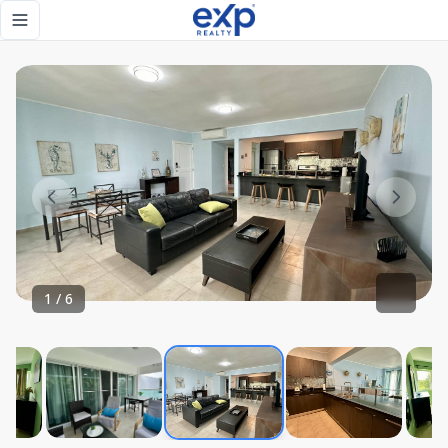
Vive a pasos de Playa Bávaro – Apartamento ideal para disfr
Toggle navigation menu
1
/
6