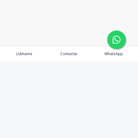
Llámame
Contactar
WhatsApp
Propiedades
Agentes
eXp Realty DR
Nosotros
Contacto
Nuevo Enlace