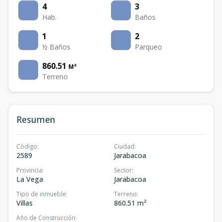
4
3
Hab.
Baños
1
2
½ Baños
Parqueo
860.51
M²
Terreno
Resumen
Código
:
Ciudad
:
2589
Jarabacoa
Provincia
:
Sector
:
La Vega
Jarabacoa
Tipo de inmueble
:
Terreno
:
Villas
860.51 m²
Año de Construcción
: