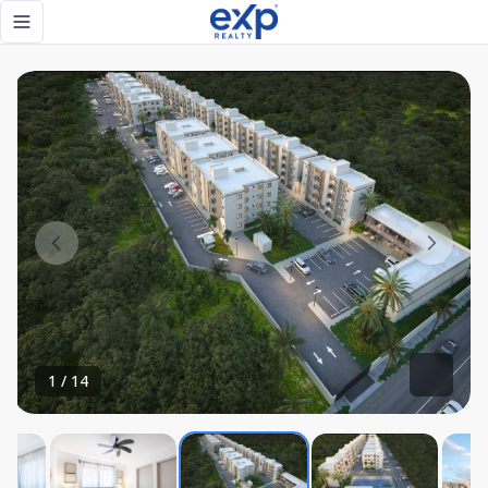
apartamento en venta en punta cana - eXp Realty Repúblic
Toggle navigation menu
1
/
14