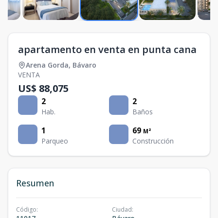
apartamento en venta en punta cana
Arena Gorda
,
Bávaro
VENTA
US$ 88,075
2
2
Hab.
Baños
1
69
M²
Parqueo
Construcción
Resumen
Código
:
Ciudad
: