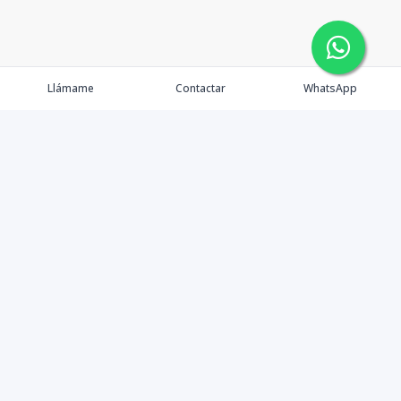
Llámame
Contactar
WhatsApp
Propiedades
Agentes
eXp Realty DR
Nosotros
Contacto
Nuevo Enlace
Instagram