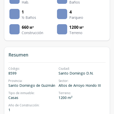
Hab.
Baños
1
4
½ Baños
Parqueo
660
1200
M²
M²
Construcción
Terreno
Resumen
Código
:
Ciudad
:
8599
Santo Domingo D.N.
Provincia
:
Sector
:
Santo Domingo de Guzmán
Altos de Arroyo Hondo III
Tipo de inmueble
:
Terreno
:
Casas
1200 m²
Año de Construcción
:
1