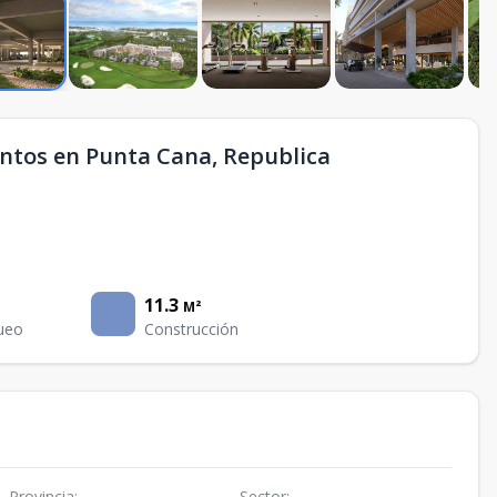
ntos en Punta Cana, Republica
11.3
M²
ueo
Construcción
Provincia
:
Sector
: