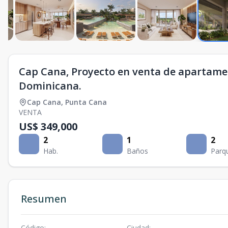
Cap Cana, Proyecto en venta de apartame
Dominicana.
Cap Cana
,
Punta Cana
VENTA
US$ 349,000
2
1
2
Hab.
Baños
Parq
Resumen
Código
:
Ciudad
: