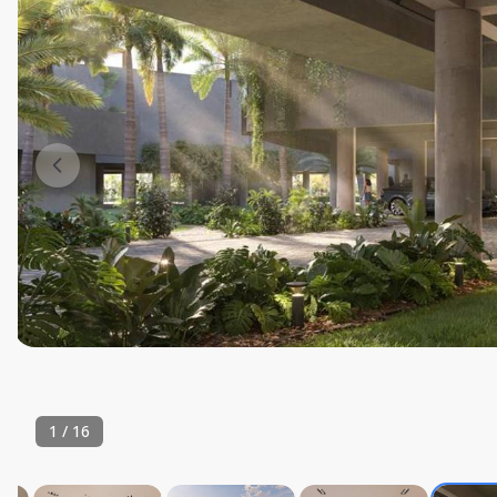
1
/
16