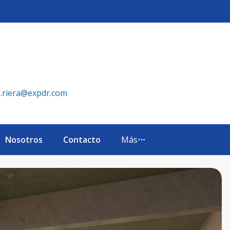
a, Republica Dominicana. - eXp Realty República Dominican
a.riera@expdr.com
Nosotros
Contacto
Más