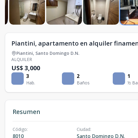
Piantini, apartamento en alquiler finam
Piantini
,
Santo Domingo D.N.
ALQUILER
US$ 3,000
3
2
1
Hab.
Baños
½ Ba
Resumen
Código
:
Ciudad
:
8010
Santo Domingo D.N.