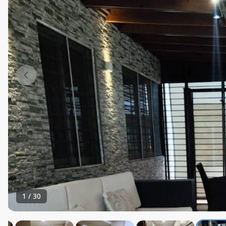
1
/
30