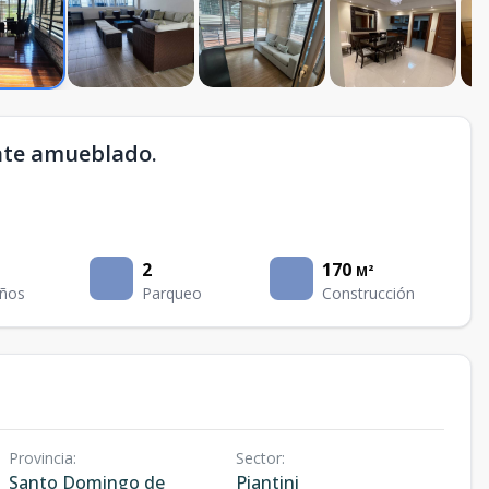
ente amueblado.
2
170
M²
ños
Parqueo
Construcción
Provincia
:
Sector
:
Santo Domingo de
Piantini