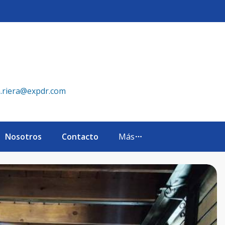
Xp Realty República Dominicana
a.riera@expdr.com
Nosotros
Contacto
Más