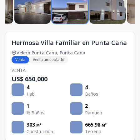
Hermosa Villa Familiar en Punta Cana
Velero Punta Cana
,
Punta Cana
Venta
Venta amueblado
VENTA
US$ 650,000
4
4
Hab.
Baños
1
2
½ Baños
Parqueo
303
665.98
M²
M²
Construcción
Terreno