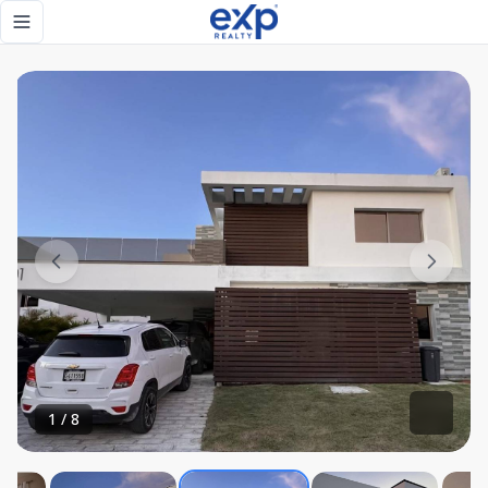
Hermosa Villa Familiar en Punta Cana - eXp Realty Repúbli
Toggle navigation menu
1
/
8