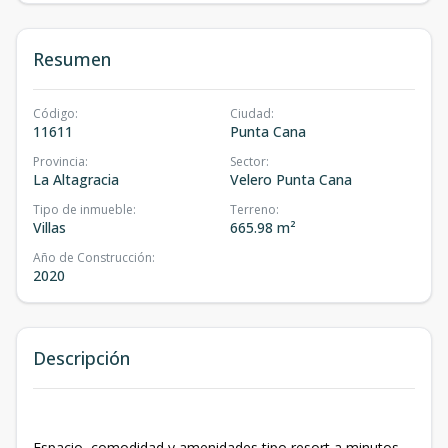
Resumen
Código
:
Ciudad
:
11611
Punta Cana
Provincia
:
Sector
:
La Altagracia
Velero Punta Cana
Tipo de inmueble
:
Terreno
:
Villas
665.98 m²
Año de Construcción
:
2020
Descripción
Espacio, comodidad y amenidades tipo resort a minutos