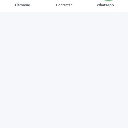
Llámame
Contactar
WhatsApp
Propiedades
Agentes
eXp Realty DR
Nosotros
Contacto
Nuevo Enlace
Instagram
©
2026
DREXP SRL
,
Todos los derechos reservados
Powered by
AlterEstate